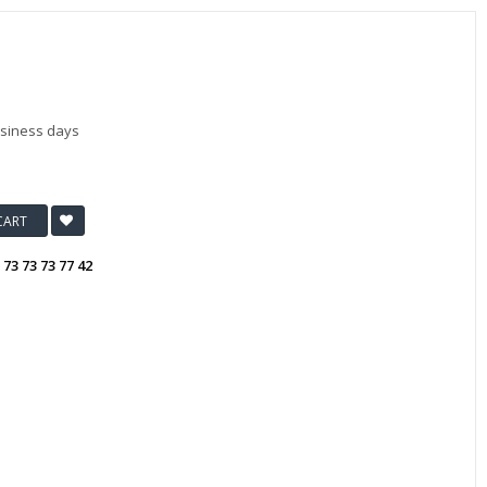
usiness days
CART
:
73 73 73 77 42