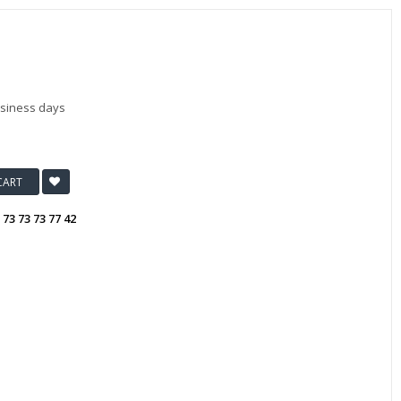
usiness days
CART
:
73 73 73 77 42