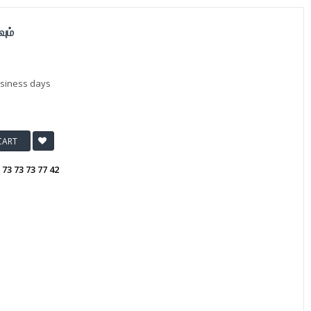
ும்
usiness days
CART
:
73 73 73 77 42