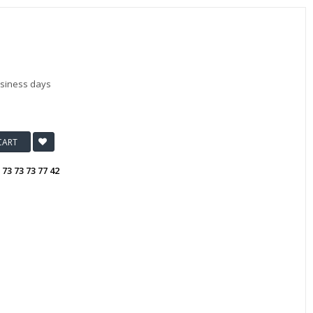
usiness days
CART
:
73 73 73 77 42