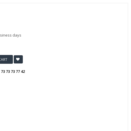
usiness days
CART
:
73 73 73 77 42