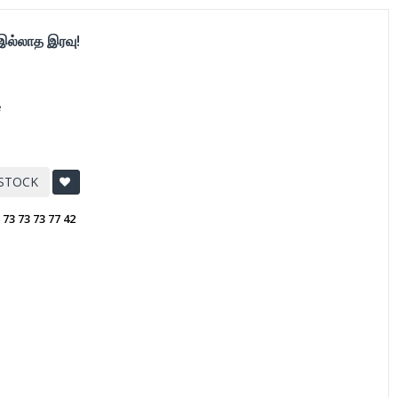
 இல்லாத இரவு!
e
 STOCK
:
73 73 73 77 42