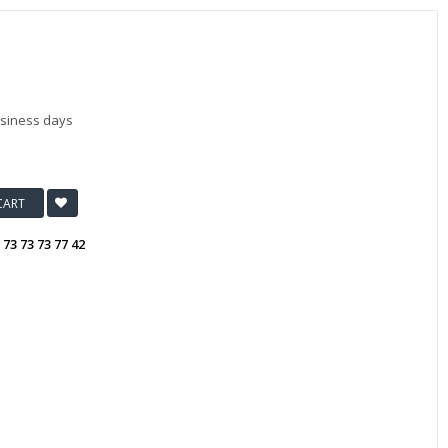
usiness days
CART
:
73 73 73 77 42