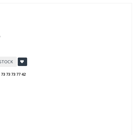
e
 STOCK
:
73 73 73 77 42