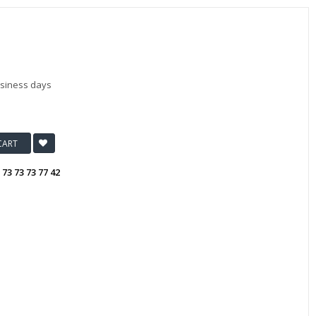
usiness days
CART
:
73 73 73 77 42