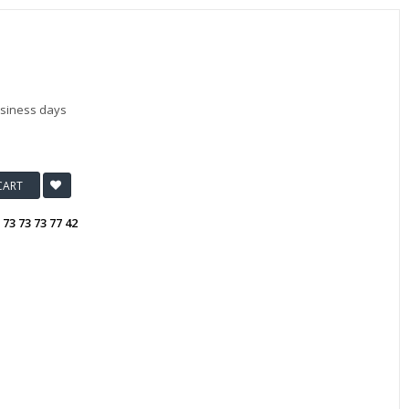
usiness days
CART
:
73 73 73 77 42