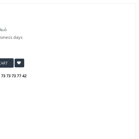
ியம்
usiness days
CART
:
73 73 73 77 42