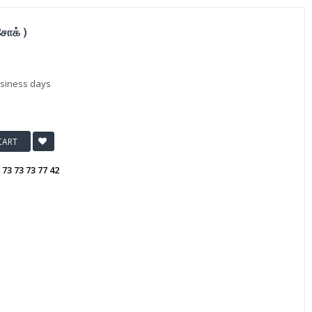
சோக் )
usiness days
CART
:
73 73 73 77 42