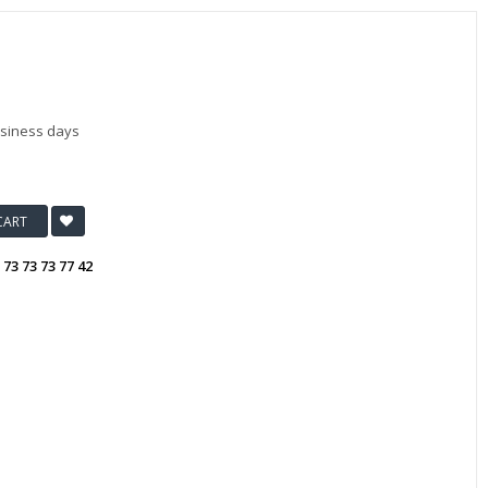
usiness days
CART
:
73 73 73 77 42