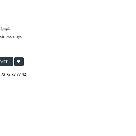
்தரம்
usiness days
CART
:
73 73 73 77 42