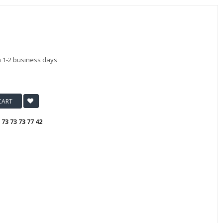
n 1-2 business days
CART
:
73 73 73 77 42