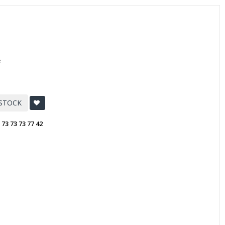
e
 STOCK
:
73 73 73 77 42