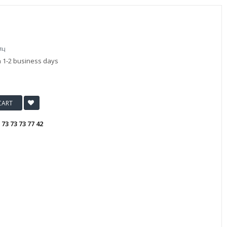
ாபு
n 1-2 business days
CART
:
73 73 73 77 42