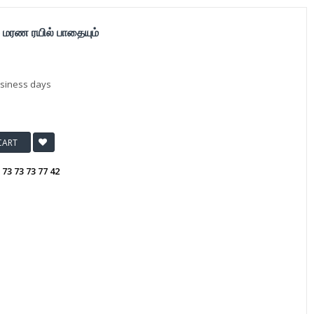
மரண ரயில் பாதையும்
usiness days
CART
:
73 73 73 77 42