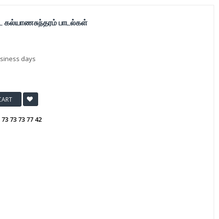
ை கல்யாணசுந்தரம் பாடல்கள்
usiness days
CART
:
73 73 73 77 42