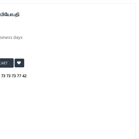
ஹோமியோபதி
usiness days
CART
:
73 73 73 77 42