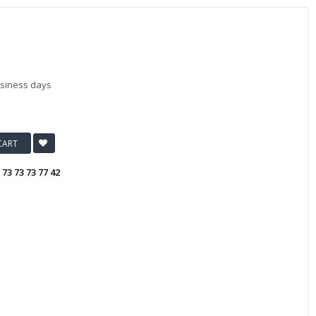
usiness days
CART
:
73 73 73 77 42