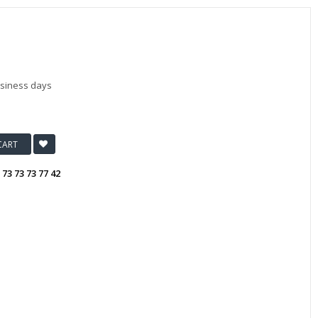
usiness days
CART
:
73 73 73 77 42