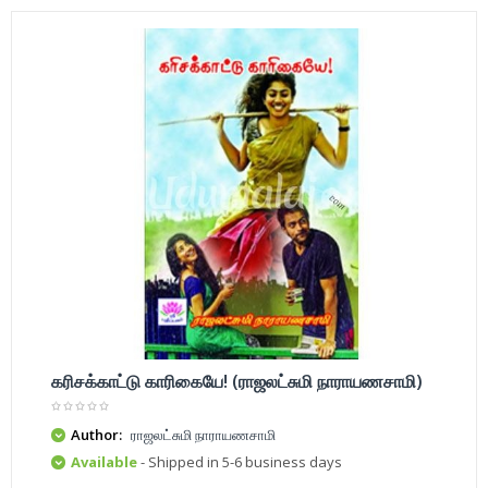
கரிசக்காட்டு காரிகையே! (ராஜலட்சுமி நாராயணசாமி)
Author:
ராஜலட்சுமி நாராயணசாமி
Available
- Shipped in 5-6 business days