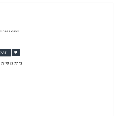
usiness days
CART
:
73 73 73 77 42