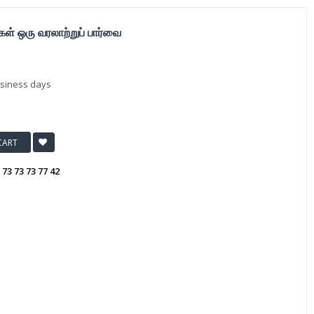
கள் ஒரு வரலாற்றுப் பார்வை
usiness days
CART
:
73 73 73 77 42