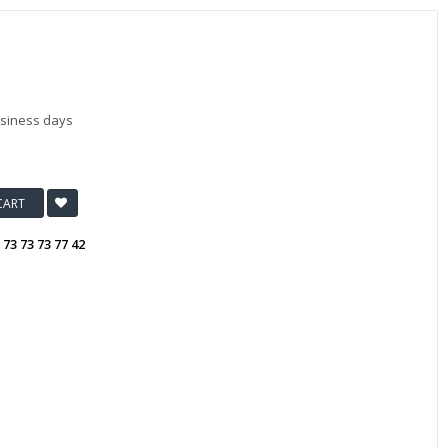
usiness days
CART
:
73 73 73 77 42