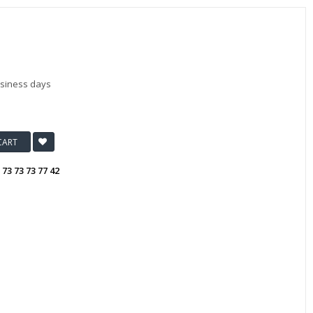
usiness days
CART
:
73 73 73 77 42