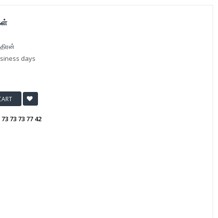
கள்
்திரன்
usiness days
CART
:
73 73 73 77 42