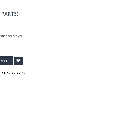
2 PARTS)
usiness days
CART
:
73 73 73 77 42