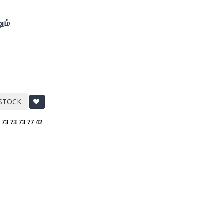
ும்
e
 STOCK
:
73 73 73 77 42