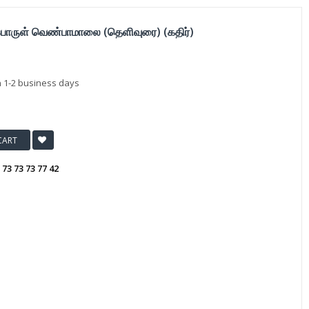
்பொருள் வெண்பாமாலை (தெளிவுரை) (கதிர்)
n 1-2 business days
CART
:
73 73 73 77 42