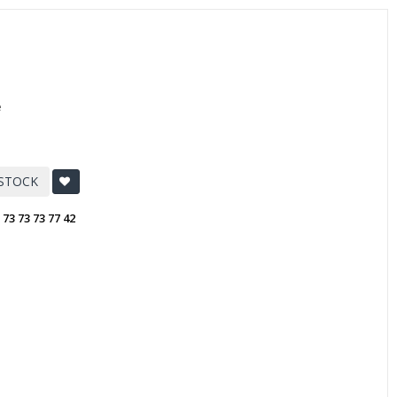
e
 STOCK
:
73 73 73 77 42