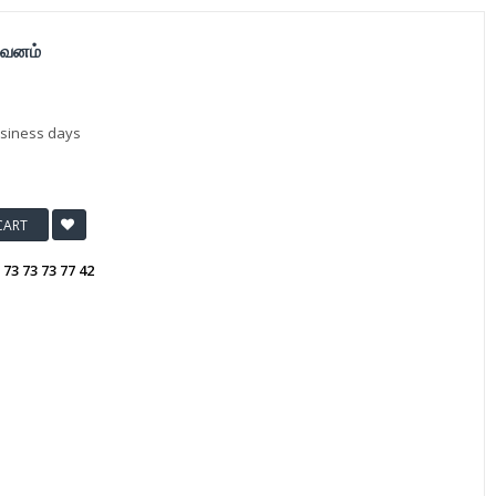
 வனம்
usiness days
CART
:
73 73 73 77 42