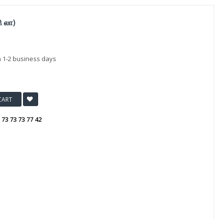
ி லா)
n 1-2 business days
CART
:
73 73 73 77 42