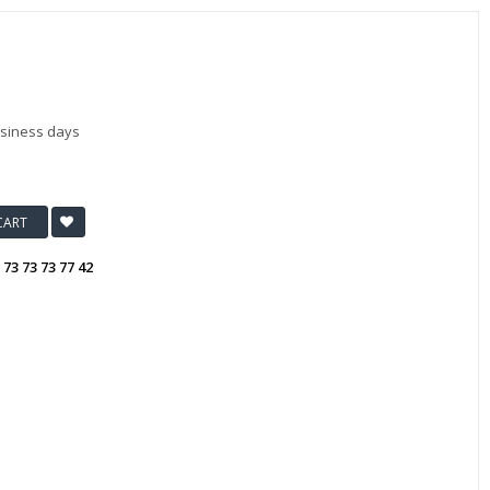
usiness days
CART
:
73 73 73 77 42