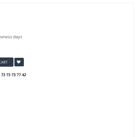
usiness days
CART
:
73 73 73 77 42