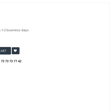
n 1-2 business days
CART
:
73 73 73 77 42