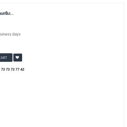
ோமே...
usiness days
CART
:
73 73 73 77 42