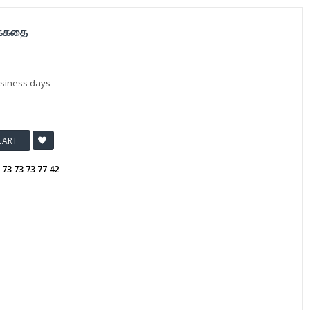
ிக்கதை
usiness days
CART
:
73 73 73 77 42