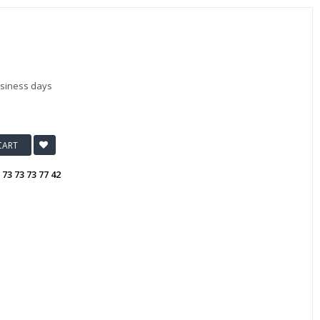
usiness days
CART
:
73 73 73 77 42