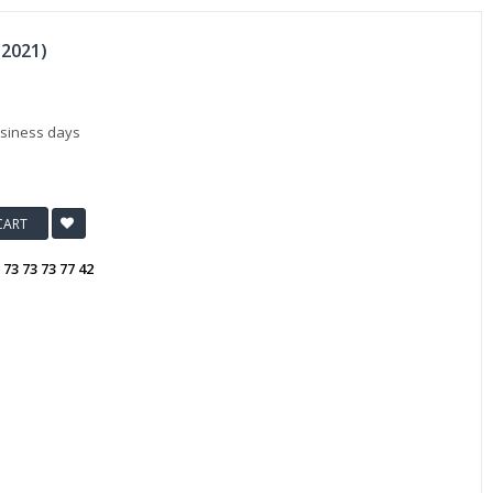
 (2021)
usiness days
CART
:
73 73 73 77 42