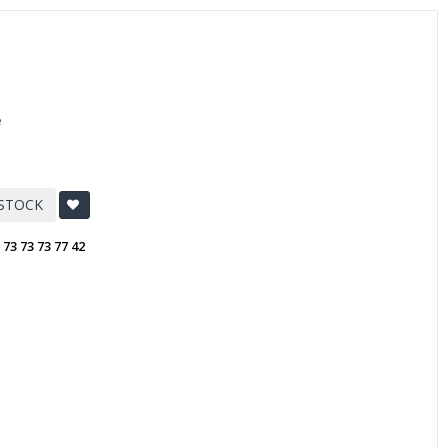
e
 STOCK
:
73 73 73 77 42