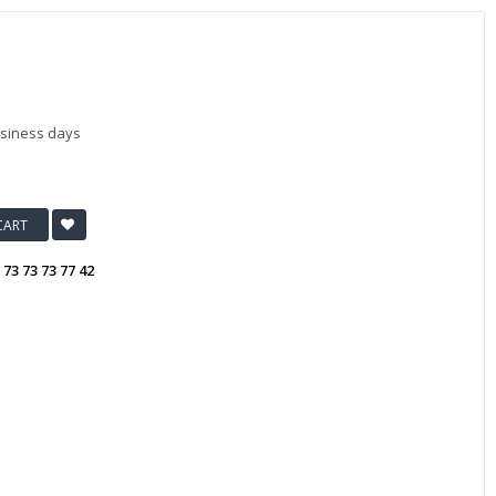
usiness days
CART
:
73 73 73 77 42