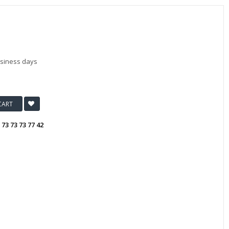
usiness days
CART
:
73 73 73 77 42