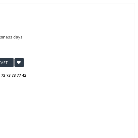
usiness days
CART
:
73 73 73 77 42