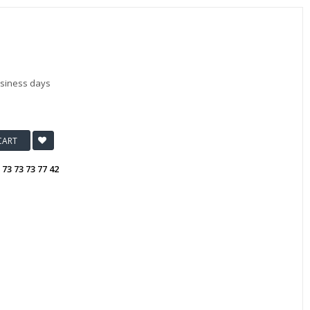
usiness days
CART
:
73 73 73 77 42