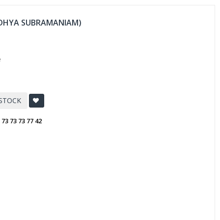
VIDHYA SUBRAMANIAM)
e
 STOCK
:
73 73 73 77 42