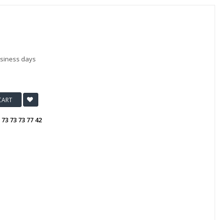
usiness days
CART
:
73 73 73 77 42